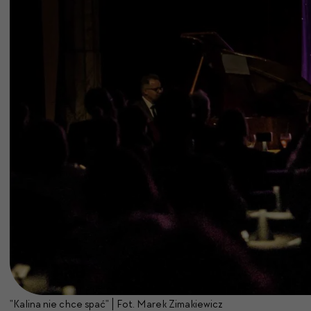
"Kalina nie chce spać" | Fot. Marek Zimakiewicz