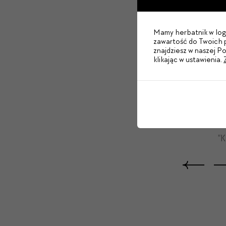
Mamy herbatnik w logo
zawartość do Twoich p
znajdziesz w naszej P
klikając w ustawienia.
k Zimakiewicz
"K