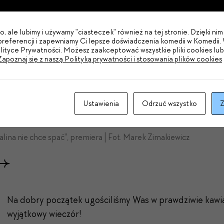
, ale lubimy i używamy "ciasteczek" również na tej stronie. Dzięki n
referencji i zapewniamy Ci lepsze doświadczenia komedii w Komedii. 
olityce Prywatności. Możesz zaakceptować wszystkie pliki cookies lu
Zapoznaj się z naszą Polityką prywatności i stosowania plików cookies
Ustawienia
Odrzuć wszystko
Z
alina nie chce spać", premiera | Fot. Marek Zimakiewicz
Na dobry początek ugościliśmy Was w prawdziwie kawia
wyjątkowy wieczór!