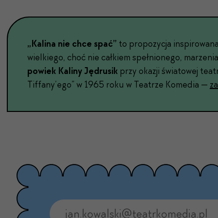
„Kali­na nie chce spać”
to propozy­c­ja inspirowana 
wielkiego, choć nie całkiem spełnionego, marzenia
powiek Kaliny Jędrusik
przy okazji świa­towej teat
Tiffany’ego” w 1965 roku w Teatrze Kome­dia —
za