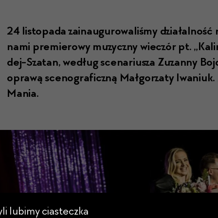
24 listopa­da zain­au­gurowal­iśmy dzi­ałal­noś
nami pre­mierowy muzy­czny wieczór pt. „Kali­
dej-Szatan, według sce­nar­iusza Zuzan­ny Bojdy
oprawą scenograficzną Mał­gorzaty Iwa­niuk.
Mania.
zyli lubimy ciasteczka