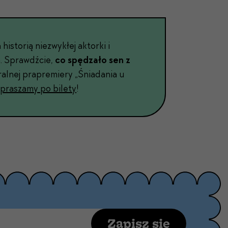
his­torią niezwykłej aktor­ki i
. Sprawdź­cie,
co spędza­ło sen z
ral­nej prapremiery „Śni­ada­nia u
prasza­my po bile­ty
!
Zapisz się