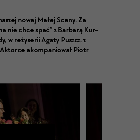
ć naszej nowej Małej Sce­ny. Za
na nie chce spać” z Bar­barą Kur­
, w reży­serii Agaty Puszcz, z
 Aktorce akom­pan­iował Piotr