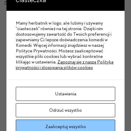
Zapoznaj się z naszym
repertuarem
i zrób zakupy dla grupy!
Mamy herbatnik w logo, ale lubimy i używamy
"ciasteczek" również na tej stronie. Dzięki nim
Dowiedz się przed innymi!
dostosowujemy zawartość do Twoich preferencji i
zapewniamy Ci lepsze doświadczenia komedii w
Komedii. Więcej informacji znajdziesz w naszej
W newsletterze piszemy z humorem tylko o
Polityce Prywatności. Możesz zaakceptować
tym, co ważne: rabaty, oferty specjalne,
wszystkie pliki cookies lub wybrać konkretne
premiery.
klikając w ustawienia.
Zapoznaj się z naszą Polityką
prywatności i stosowania plików cookies
Ustawienia
Zapisz się
Odrzuć wszystko
Wyrażam zgodę na wiadomości od Teatru Komedia.
Więcej
Zaakceptuj wszystko