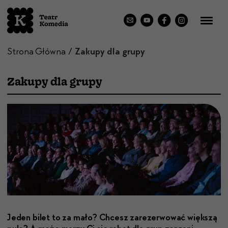
Strona Główna
Zakupy dla grupy
Zakupy dla grupy
Jeden bilet to za mało? Chcesz zarez­er­wować więk­szą