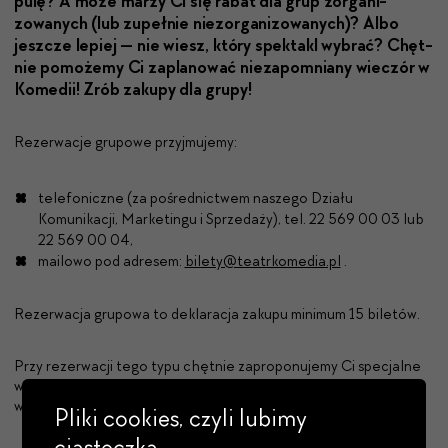
pulę? A może marzy Ci się rabat dla grup zor­ga­ni­
zowanych (lub zupełnie niezor­ga­ni­zowanych)? Albo
jeszcze lep­iej — nie wiesz, który spek­takl wybrać? Chęt­
nie pomoże­my Ci
zaplanować nieza­pom­ni­any wieczór w
Komedii! Zrób zakupy dla grupy!
Rezerwacje grupowe przyjmujemy:
telefoniczne (za pośrednictwem naszego Działu
Komunikacji, Marketingu i Sprzedaży), tel. 22 569 00 03 lub
22 569 00 04,
mailowo pod adresem:
bilety@teatrkomedia.pl
.
Rezerwacja grupowa to deklaracja zakupu minimum 15 biletów.
Przy rezerwacji tego typu chętnie zaproponujemy Ci specjalne
warunki cenowe, które ustalimy indywidualnie (zniżka w
wysokości od 5% do 20%). Pamiętajcie, że rabaty nie sumują się.
Pliki cookies, czyli lubimy
ciasteczka