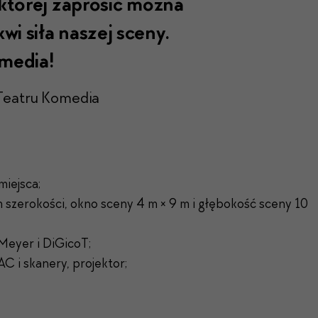
 której zaprosić można
wi siła naszej sceny.
media!
 Teatru Komedia
miejsca;
 szerokości, okno sceny 4 m × 9 m i głębokość sceny 10
Meyer i DiGicoT;
C i skanery, projektor;