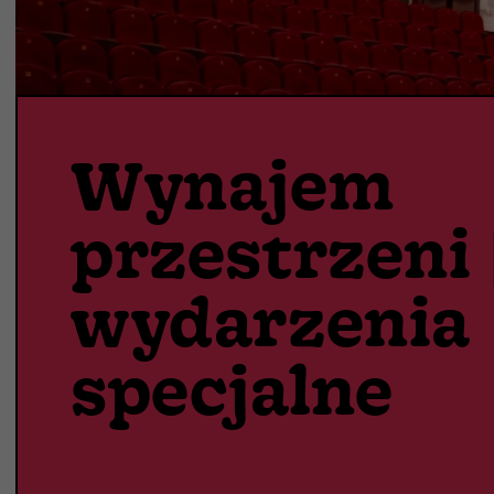
Wynajem
przestrzeni 
wydarzenia
specjalne