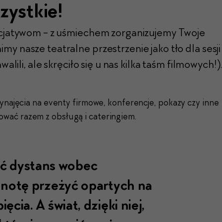
zystkie!
icjatywom - z uśmiechem zorganizujemy Twoje
y nasze teatralne przestrzenie jako tło dla sesji
alili, ale skręciło się u nas kilka taśm filmowych!)
wynajęcia na eventy firmowe, konferencje, pokazy czy inne
wać razem z obsługą i cateringiem.
 dystans wobec
lnotę przeżyć opartych na
cia. A świat, dzięki niej,