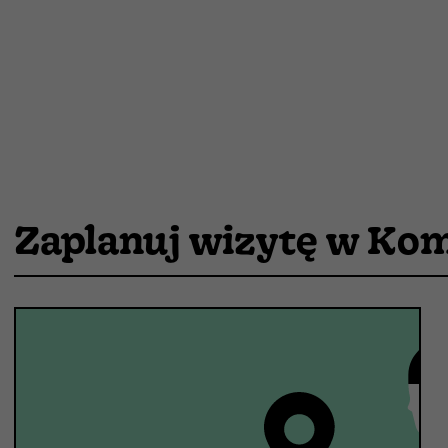
Teatr Komedia | Fot. Marta Ankiersztejn
Zaplanuj wizytę w Kom