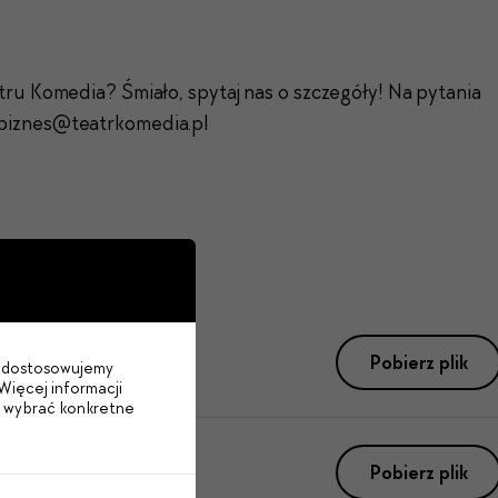
tru Komedia? Śmiało, spytaj nas o szczegóły! Na pytania
biznes@teatrkomedia.pl
1 010 KB
Pobierz plik
im dostosowujemy
Więcej informacji
b wybrać konkretne
Pobierz plik