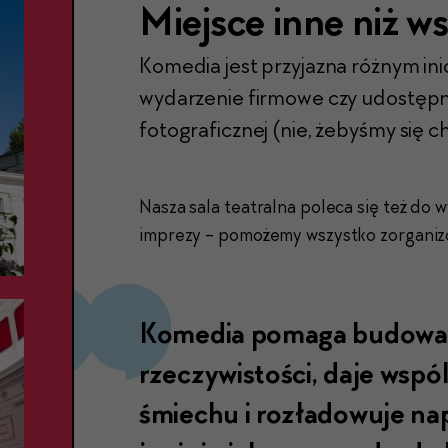
Miejsce inne niż ws
Komedia jest przyjazna różnym in
wydarzenie firmowe czy udostępnim
fotograficznej (nie, żebyśmy się chw
Nasza sala teatralna poleca się też do 
imprezy - pomożemy wszystko zorganizo
Komedia pomaga budować
rzeczywistości, daje wspó
śmiechu i rozładowuje napię