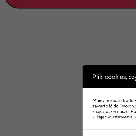
Pliki cookies, c
Mamy herbatnik w logo
zawartość do Twoich p
znajdziesz w naszej P
klikając w ustawienia.