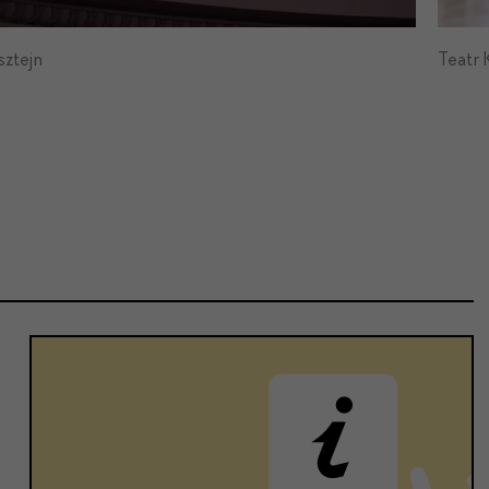
sztejn
Teatr 