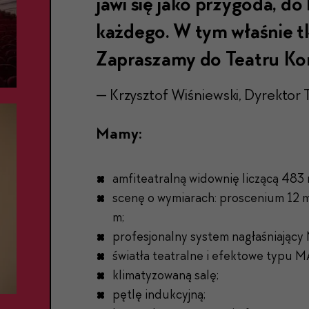
jawi się jako przygoda, do
każdego. W tym właśnie tk
Zapraszamy do Teatru Ko
— Krzysztof Wiśniewski, Dyrektor
Mamy:
amfiteatralną widownię liczącą 483 
scenę o wymiarach: proscenium 12 m
m;
profesjonalny system nagłaśniający 
światła teatralne i efektowe typu MA
klimatyzowaną salę;
pętlę indukcyjną;