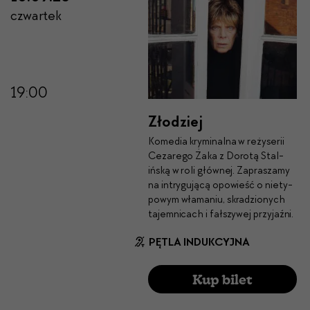
czwartek
19:00
Złodziej
Kome­dia krymi­nal­na w reży­serii
Cezarego Żaka z Dorotą Stal­
ińską w roli głównej. Zaprasza­my
na intrygu­jącą opowieść o niety­
powym wła­ma­niu, skradzionych
tajem­ni­cach i fałszy­wej przy­jaźni.
PĘTLA INDUKCYJNA
Kup bilet