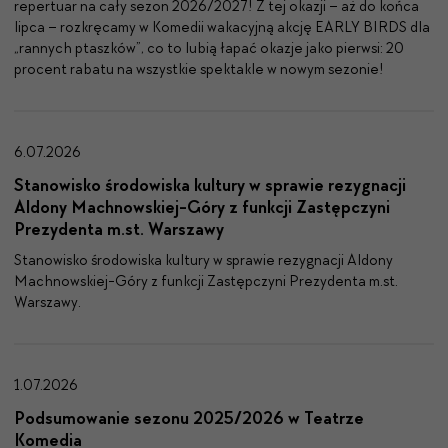
reper­tu­ar na cały sezon 2026/2027!
Z tej okazji – aż do koń­ca
lip­ca – rozkrę­camy w Komedii waka­cyjną akcję EARLY BIRDS dla
„ran­nych ptaszków”, co to lubią łapać okaz­je jako pier­wsi: 20
pro­cent rabatu na wszys­tkie spek­tak­le w nowym sezonie!
6.07.2026
Stanowisko środowiska kultury w sprawie rezygnacji
Aldony Machnowskiej-Góry z funkcji Zastępczyni
Prezydenta m.st. Warszawy
Stanowisko środowiska kul­tu­ry w spraw­ie rezy­gnacji Aldony
Mach­nowskiej-Góry z funkcji Zastępczyni Prezy­den­ta m.st.
Warsza­wy.
1.07.2026
Podsumowanie sezonu 2025/2026 w Teatrze
Komedia