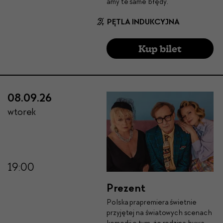
amy te same błędy.
PĘTLA INDUKCYJNA
Kup bilet
08.09.26
wtorek
19:00
Prezent
Pol­s­ka prapremiera świet­nie
przyjętej na świa­towych sce­nach