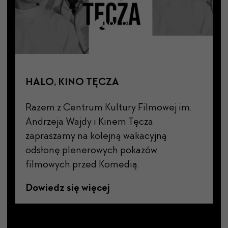
Ambientowe leżanki
 im.
Żoliborski Dom Kultury zaprasza do
przestrzeni relaksu i wyciszenia w samym
sercu miasta. W wybrane piątkowe
wieczory od 18:00 do 21:00 Park
Żeromskiego wypełni się ambientowymi
pejzażami dźwiękowymi autorstwa
specjalistów i specjalistek w tej
dziedzinie.