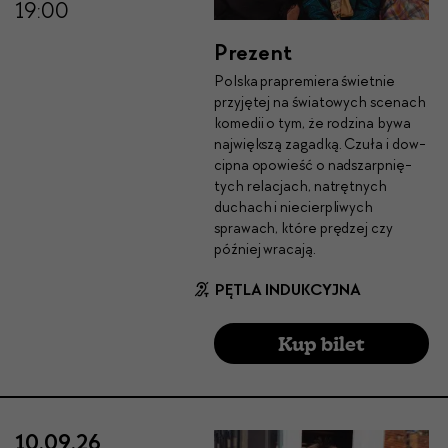
19:00
Prezent
Pol­s­ka prapremiera świet­nie
przyjętej na świa­towych sce­nach
komedii o tym, że rodz­i­na bywa
najwięk­szą zagad­ką. Czuła i dow­
cip­na opowieść o nad­szarp­nię­
tych relac­jach, natręt­nych
duchach i niecier­pli­wych
sprawach, które prędzej czy
później wraca­ją.
PĘTLA INDUKCYJNA
Kup bilet
10.09.26