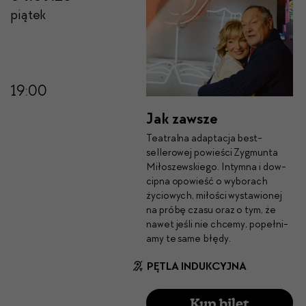
piątek
19:00
Jak zawsze
Teatral­na adap­tac­ja best­
sellerowej powieś­ci Zyg­mun­ta
Miłoszewskiego. Intym­na i dow­
cip­na opowieść o wyb­o­rach
życiowych, miłoś­ci wys­taw­ionej
na próbę cza­su oraz o tym, że
nawet jeśli nie chce­my, popeł­ni­
amy te same błędy.
PĘTLA INDUKCYJNA
Kup bilet