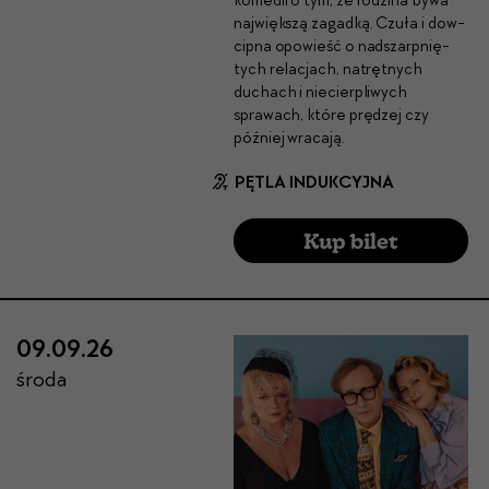
komedii o tym, że rodz­i­na bywa
najwięk­szą zagad­ką. Czuła i dow­
cip­na opowieść o nad­szarp­nię­
tych relac­jach, natręt­nych
duchach i niecier­pli­wych
sprawach, które prędzej czy
później wraca­ją.
PĘTLA INDUKCYJNA
Kup bilet
09.09.26
środa