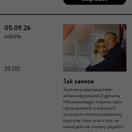
05.09.26
sobota
19:00
Jak zawsze
Teatral­na adap­tac­ja best­
sellerowej powieś­ci Zyg­mun­ta
Miłoszewskiego. Intym­na i dow­
cip­na opowieść o wyb­o­rach
życiowych, miłoś­ci wys­taw­ionej
na próbę cza­su oraz o tym, że
nawet jeśli nie chce­my, popeł­ni­