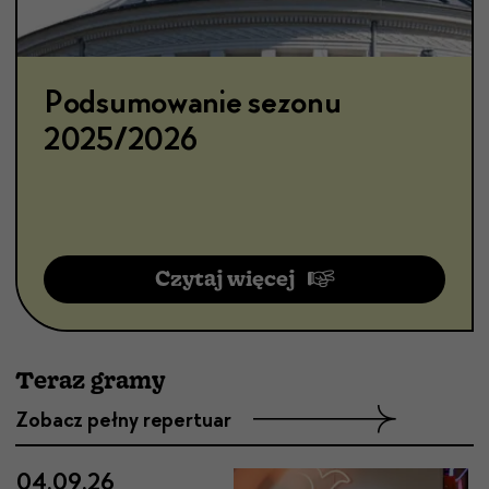
Podsumowanie sezonu
"Co na to Maria?"
Repertuar na nowy sezon
2025/2026
Czytaj więcej
Co gramy?
Bilety
Teraz gramy
Zobacz pełny repertuar
04.09.26