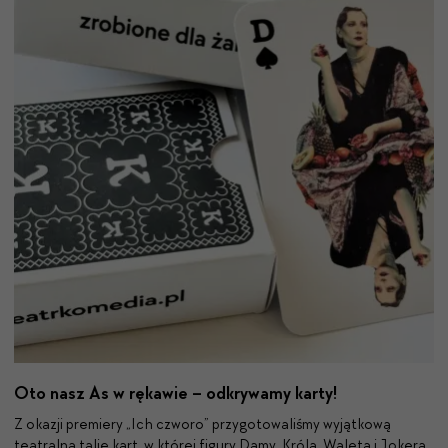
Oto nasz As w rękawie – odkrywamy karty!
Z okazji premiery „Ich czworo” przygotowaliśmy wyjątkową
teatralną talię kart, w której figury Damy, Króla, Waleta i Jokera