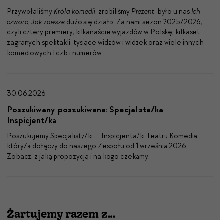
Przy­wołal­iśmy
Króla komedii
, zro­bil­iśmy
Prezent
, było u nas
Ich
czworo
,
Jak zawsze
dużo się dzi­ało. Za nami sezon 2025/2026,
czyli cztery pre­miery, kilka­naś­cie wyjazdów w Pol­skę, kilka­set
zagranych spek­tak­li, tysiące widzów i widzek oraz wiele innych
kome­diowych liczb i numerów.
30.06.2026
Poszukiwany, poszukiwana: Specjalista/ka —
Inspicjent/ka
Poszuku­je­my Specjalisty/ki — Inspicjenta/ki Teatru Kome­dia,
który/a dołączy do naszego Zespołu od 1 wrześ­nia 2026.
Zobacz, z jaką propozy­cją i na kogo czekamy.
Żartujemy razem z…