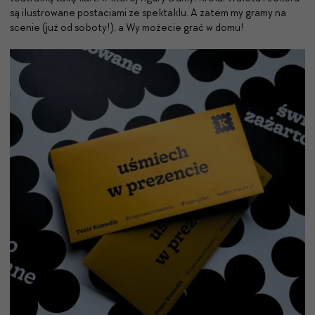
są ilustrowane postaciami ze spektaklu. A zatem my gramy na
scenie (już od soboty!), a Wy możecie grać w domu!