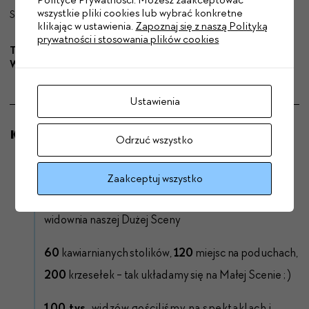
wszystkie pliki cookies lub wybrać konkretne
Sprawdź nasz
repertuar
!
klikając w ustawienia.
Zapoznaj się z naszą Polityką
prywatności i stosowania plików cookies
Teatr Komedia jest instytucją kultury miasta stołecznego
Warszawy.
Ustawienia
Komedia w liczbach - tyle, tylko, aż!
Odrzuć wszystko
Zaakceptuj wszystko
483
miejsca i
17
uśmiechniętych rzędów liczy
widownia naszej Dużej Sceny
60
kawiarnianych stolików,
120
miejsc na poduchach,
200
krzesełek - tak układamy się na Małej Scenie ; )
100 tys.
widzów gościliśmy na spektaklach i