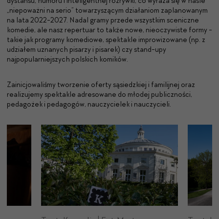
dystansu, humoru i inteligentnej rozrywki, co wyraża się w haśle
„niepoważni na serio” towarzyszącym działaniom zaplanowanym
na lata 2022-2027.
Nadal gramy przede wszystkim sceniczne
komedie, ale nasz repertuar to także
nowe, nieoczywiste formy -
takie jak programy komediowe, spektakle improwizowane (np. z
udziałem uznanych pisarzy i pisarek) czy stand-upy
najpopularniejszych polskich komików.
Zainicjowaliśmy tworzenie oferty sąsiedzkiej i familijnej oraz
realizujemy spektakle adresowane do młodej publiczności,
pedagożek i pedagogów, nauczycielek i nauczycieli.