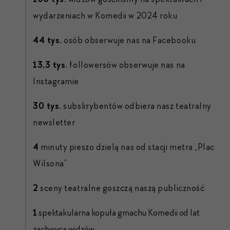
wydarzeniach w Komedii w 2024 roku
44 tys.
osób obserwuje nas na Facebooku
13,3 tys.
followersów obserwuje nas na
Instagramie
30 tys.
subskrybentów odbiera nasz teatralny
newsletter
4
minuty pieszo dzielą nas od stacji metra „Plac
Wilsona”
2
sceny teatralne goszczą naszą publiczność
1
spektakularna kopuła gmachu Komedii od lat
zachwyca widzów