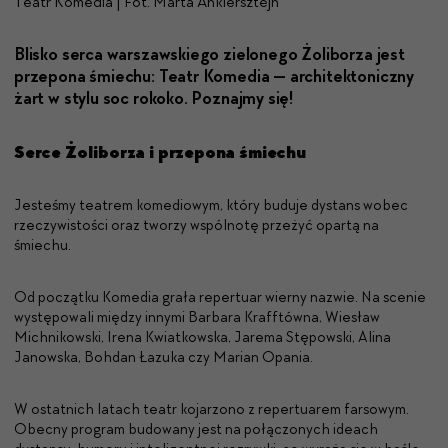
Teatr Komedia | Fot. Marta Ankiersztejn
Blisko ser­ca warsza­wskiego zielonego Żoli­borza jest
przepona śmiechu: Teatr Kome­dia — architek­ton­iczny
żart w sty­lu soc rokoko. Poz­na­jmy się!
Serce Żoliborza i przepona śmiechu
Jesteśmy teatrem komediowym, który buduje dystans wobec
rzeczywistości oraz tworzy wspólnotę przeżyć opartą na
śmiechu.
Od początku Komedia grała repertuar wierny nazwie. Na scenie
występowali między innymi Barbara Krafftówna, Wiesław
Michnikowski, Irena Kwiatkowska, Jarema Stępowski, Alina
Janowska, Bohdan Łazuka czy Marian Opania.
W ostatnich latach teatr kojarzono z repertuarem farsowym.
Obecny program budowany jest na połączonych ideach