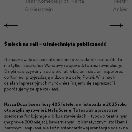
Teatr Komedia | Fot. Marta
Teatr Ko
Ankiersztejn
Ankiersz
Śmiech na sali - uśmiechnięta publiczność
Na naszej widowni niemal codziennie zasiada kilkaset osób. To
nie tylko mieszkańcy Warszawy i województwa mazowieckiego.
Dzięki nawiązywanym od wielu lat relacjom i sieciom współprac
do Komedii przyjeżdżają widzowie z całej Polski. W ramach
działań impresaryjnych my również “dajemy się zapraszać” i
podróżujemy ze spektaklami.
Nasza Duża Scena liczy 483 fotele, a w listopadzie 2023 roku
otworzyliśmy również Małą Scenę.
Ta teatralna przestrzeń
sceniczna funkcjonuje w kilku ustawieniach – typowo teatralnym
(na prawie 200 miejsc), kawiarnianym - z klimatycznymi stolikami i
barowymi lampkami, ale też niestandardowej aranżacji siedzisk na