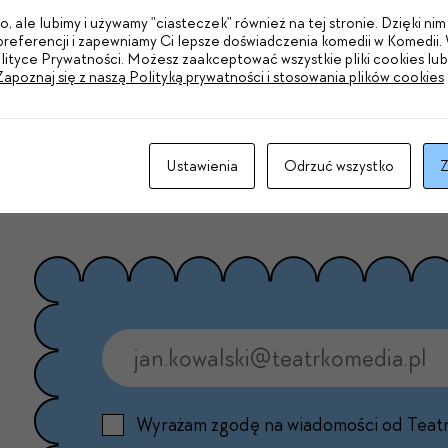
Kome­dia na
Czego nie widać
w reży­serii Pio­
, ale lubimy i używamy "ciasteczek" również na tej stronie. Dzięki n
referencji i zapewniamy Ci lepsze doświadczenia komedii w Komedii. 
olityce Prywatności. Możesz zaakceptować wszystkie pliki cookies lu
Zapoznaj się z naszą Polityką prywatności i stosowania plików cookies
Cała recen­z­ja tutaj: https://e‑teatr.pl/o
46268
Ustawienia
Odrzuć wszystko
Z
Wyrażam zgodę na wiadomości od Teat