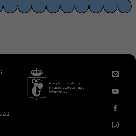
i
ości