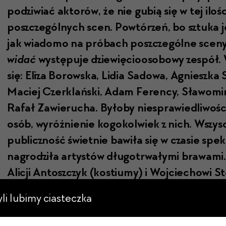
podzi­wiać aktorów, że nie gubią się w tej iloś
poszczegól­nych scen. Powtórzeń, bo sztu­ka je
jak wiado­mo na próbach poszczególne sce­ny
widać
wys­tępu­je dziewię­cioosobowy zespół. 
się: Eliza Borows­ka, Lidia Sad­owa, Agniesz­
Maciej Czerk­lańs­ki, Adam Fer­en­cy, Sła­womi
Rafał Zaw­ierucha. Było­by niespraw­iedli­woś
osób, wyróżnie­nie kogokol­wiek z nich. Wszys
pub­liczność świet­nie baw­iła się w cza­sie spek
nagrodz­iła artys­tów dłu­gotr­wały­mi brawa­mi.
Alicji Antoszczyk (kostiumy) i Woj­ciechowi Ste
ponieważ efek­ty ich pra­cy na pewno stanow­
zyli lubimy ciasteczka
Jeżeli chcą Państ­wo zaspokoić swo­ją cieka­wo
kulisa­mi teatral­ny­mi i przy okazji pośmi­ać s