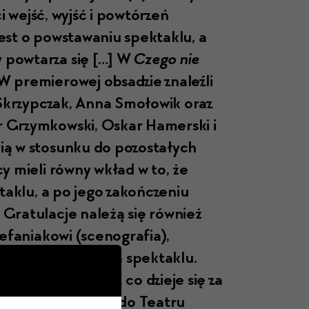
­ci wejść, wyjść i powtórzeń
st o pow­stawa­niu spek­tak­lu, a
 pow­tarza się […] W
Czego nie
W pre­mierowej obsadzie znaleźli
ka Skrzypczak, Anna Smołowik oraz
r Grzymkows­ki, Oskar Hamer­s­ki i
­cią w sto­sunku do pozostałych
cy mieli równy wkład w to, że
­tak­lu, a po jego zakończe­niu
 Grat­u­lac­je należą się również
­fa­ni­akowi (scenografia),
ią wartość dodaną spek­tak­lu.
ść na tem­at tego, co dzieje się za
ię, radzę wybrać się do Teatru