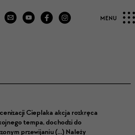
­eniza­cji Ciepla­ka akc­ja rozkrę­ca
poko­jnego tem­pa, dochodzi do
­zonym przewi­ja­niu (…) Należy