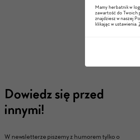
Mamy herbatnik w logo
zawartość do Twoich p
znajdziesz w naszej P
klikając w ustawienia.
Dowiedz się przed
innymi!
W newsletterze piszemy z humorem tylko o