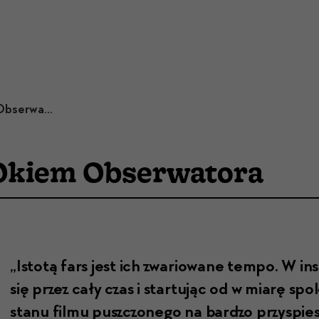
Krzysztof Stopczyk | Okiem Obserwatora
 Okiem Obserwatora
„Istotą fars jest ich zwar­i­owane tem­po. W insc
się przez cały czas i star­tu­jąc od w miarę s
stanu fil­mu puszc­zonego na bard­zo przyspies