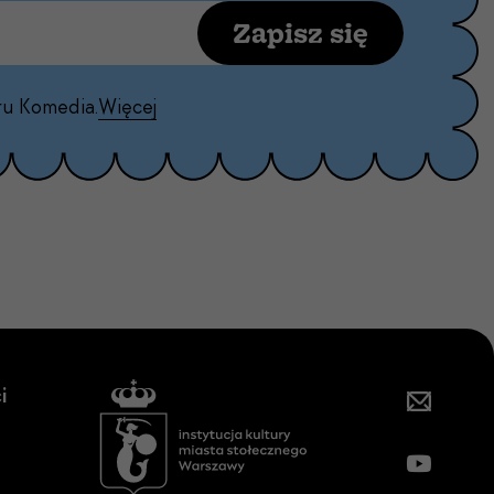
Zapisz się
ru Komedia.
Więcej
i