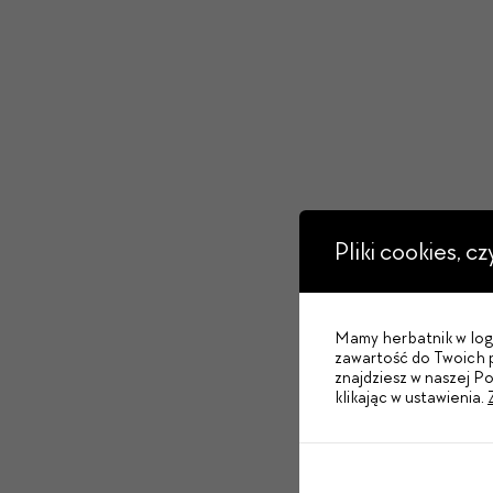
Pliki cookies, c
Mamy herbatnik w logo
zawartość do Twoich p
znajdziesz w naszej P
klikając w ustawienia.