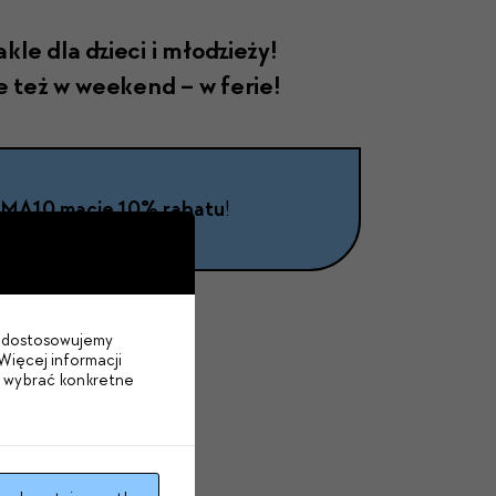
k­le dla dzieci i młodzieży!
e też w week­end – w ferie!
IMA10 macie 10% rabatu
!
im dostosowujemy
Więcej informacji
b wybrać konkretne