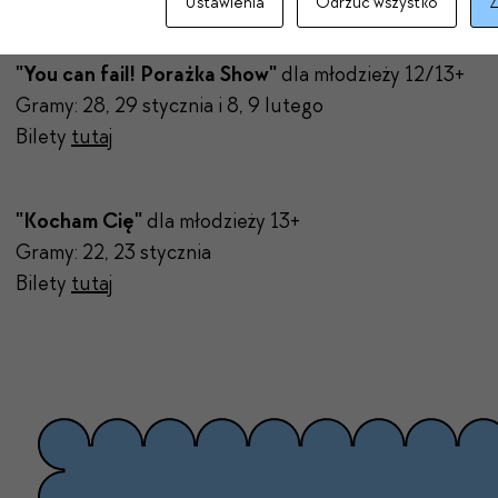
Ustawienia
Odrzuć wszystko
Z
"You can fail! Porażka Show"
dla młodzieży 12/13+
Gramy: 28, 29 stycznia i 8, 9 lutego
Bilety
tutaj
"Kocham Cię"
dla młodzieży 13+
Gramy: 22, 23 stycznia
Bilety
tutaj