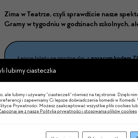
Zima w Teatrze, czyli sprawdź­cie nasze spek­ta
Gramy w tygod­niu w godz­i­nach szkol­nych, al
Łap­cie bile­ty na mroźne dni, z
gorą­cym kodem Z
zyli lubimy ciasteczka
Rozkład jazdy na styczeń i luty
:
, ale lubimy i używamy "ciasteczek" również na tej stronie. Dzięki n
referencji i zapewniamy Ci lepsze doświadczenia komedii w Komedii. 
olityce Prywatności. Możesz zaakceptować wszystkie pliki cookies lu
Zapoznaj się z naszą Polityką prywatności i stosowania plików cookies
"Misja Sowy:
dla dzieci 5+
Gramy: 28, 29 stycznia
Bilety
tutaj