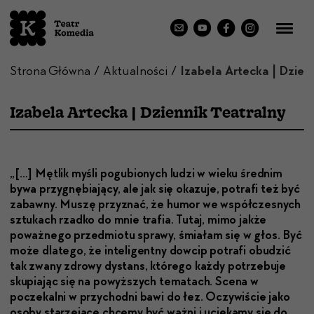
Strona Główna
Aktualności
Izabela Artecka | Dzien
Izabela Artecka | Dziennik Teatralny
„[…] Męt­lik myśli pogu­bionych ludzi w wieku śred­nim
bywa przygnębi­a­ją­cy, ale jak się okazu­je, potrafi też być
zabawny. Muszę przyz­nać, że humor we współczes­nych
sztukach rzad­ko do mnie trafia. Tutaj, mimo jakże
poważnego przed­mio­tu sprawy, śmi­ałam się w głos. Być
może dlat­ego, że inteligent­ny dow­cip potrafi obudz­ić
tak zwany zdrowy dys­tans, którego każdy potrze­bu­je
sku­pi­a­jąc się na powyższych tem­at­ach. Sce­na w
poczekalni w przy­chod­ni bawi do łez. Oczy­wiś­cie jako
oso­by starze­jące chce­my być ważni i uciekamy się do