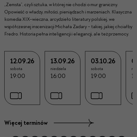
„Zemsta”, czyli sztuka, w której nie chodzi o mur graniczny.
Opowieść o władzy, miłości, pieniądzach i marzeniach. Klasyczna
komedia XIX-wieczna, arcydzieło literatury polskiej, we
współczesnej inscenizacji Michała Zadary - takiej, jakiej chciałby
Fredro.
Historia pełna inteligencji i elegancji, ale też przemocy.
12.09.26
13.09.26
03.10.26
0
sobota
niedziela
sobota
nie
19:00
16:00
19:00
1
Więcej terminów