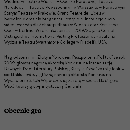
Wiedniu, w Teatrze Wielkim – Operze Narodowej, Teatrze
Narodowym i Teatrze Powszechnym w Warszawie, w Narodowym
Starym Teatrze w Krakowie, Grand Teatre del Liceu w
Barcelonie oraz dla Bregenzer Festspiele. Instalacje audio i
video tworzyła dla Schauspielhaus w Wiedniu oraz Komische
Oper w Berlinie. W roku akademickim 2019/20 jako Cornell
Distinguished International Visiting Professor wykładała na
Wydziale Teatru Swarthmore College w Filadelfii, USA.
Nagrodzona m.in. Złotym Yorickiem, Paszportem „Polityki” za rok
2009, główną nagrodą aktorską Konkursu na Inscenizację
Dawnych Dzieł Literatury Polskiej „Klasyka Żywa” za rolę Idalii w
spektaklu
Fantazy
, główną nagrodą aktorską Konkursu na
Wystawienie Sztuki Współczesnej za rolę w spektaklu
Bieguni
.
Współtworzy grupę artystyczną Centrala.
Obecnie gra