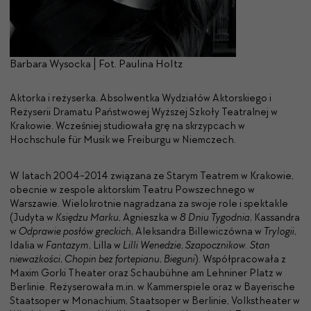
Barbara Wysocka | Fot. Paulina Holtz
Aktorka i reżyserka. Absolwentka Wydziałów Aktorskiego i
Reżyserii Dramatu Państwowej Wyższej Szkoły Teatralnej w
Krakowie. Wcześniej studiowała grę na skrzypcach w
Hochschule für Musik we Freiburgu w Niemczech.
W latach 2004-2014 związana ze Starym Teatrem w Krakowie,
obecnie w zespole aktorskim Teatru Powszechnego w
Warszawie. Wielokrotnie nagradzana za swoje role i spektakle
(Judyta w
Księdzu Marku
, Agnieszka w
8 Dniu Tygodnia
, Kassandra
w
Odprawie posłów greckich
, Aleksandra Billewiczówna w
Trylogii
,
Idalia w
Fantazym
, Lilla w
Lilli Wenedzie
,
Szapocznikow. Stan
nieważkości
,
Chopin bez fortepianu
,
Bieguni
). Współpracowała z
Maxim Gorki Theater oraz Schaubühne am Lehniner Platz w
Berlinie. Reżyserowała m.in. w Kammerspiele oraz w Bayerische
Staatsoper w Monachium, Staatsoper w Berlinie, Volkstheater w