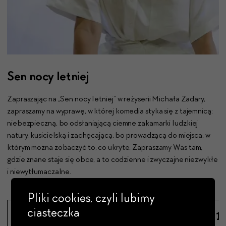
Sen nocy letniej
Zapraszając na „Sen nocy letniej” w reżyserii Michała Zadary,
zapraszamy na wyprawę, w której komedia styka się z tajemnicą:
niebezpieczną, bo odsłaniającą ciemne zakamarki ludzkiej
natury, kusicielską i zachęcającą, bo prowadzącą do miejsca, w
którym można zobaczyć to, co ukryte. Zapraszamy Was tam,
gdzie znane staje się obce, a to codzienne i zwyczajne niezwykłe
i niewytłumaczalne.
Pliki cookies, czyli lubimy
ciasteczka
23.09.26
24.09.26
15.12.26
16