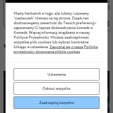
środa
czwartek
wtorek
śro
19:00
19:00
19:00
19
Mamy herbatnik w logo, ale lubimy i używamy
"ciasteczek" również na tej stronie. Dzięki nim
dostosowujemy zawartość do Twoich preferencji i
zapewniamy Ci lepsze doświadczenia komedii w
Komedii. Więcej informacji znajdziesz w naszej
Polityce Prywatności. Możesz zaakceptować
wszystkie pliki cookies lub wybrać konkretne
Więcej terminów
klikając w ustawienia.
Zapoznaj się z naszą Polityką
prywatności i stosowania plików cookies
Ustawienia
Odrzuć wszystko
Zaakceptuj wszystko