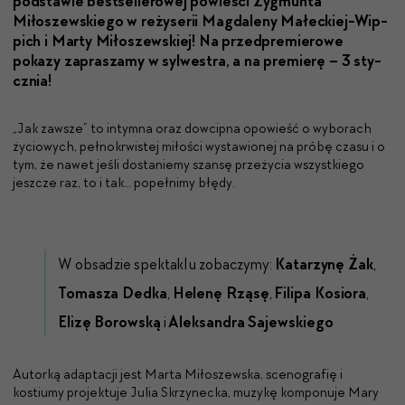
pod­staw­ie best­sellerowej powieś­ci Zyg­mun­ta
Miłoszewskiego w reży­serii Mag­dale­ny Małeck­iej-Wip­
pich i Mar­ty Miłoszewskiej! Na przed­premierowe
pokazy zaprasza­my w syl­wes­tra, a na pre­mierę – 3 sty­
cz­nia!
„Jak zawsze” to intymna oraz dowcipna opowieść o wyborach
życiowych, pełnokrwistej miłości wystawionej na próbę czasu i o
tym, że nawet jeśli dostaniemy szansę przeżycia wszystkiego
jeszcze raz, to i tak… popełnimy błędy.
W obsadzie spektaklu zobaczymy:
Katarzynę Żak
,
Tomasza Dedka
,
Helenę Rząsę
,
Filipa Kosiora
,
Elizę Borowską
i
Aleksandra Sajewskiego
Autorką adaptacji jest Marta Miłoszewska, scenografię i
kostiumy projektuje Julia Skrzynecka, muzykę komponuje Mary