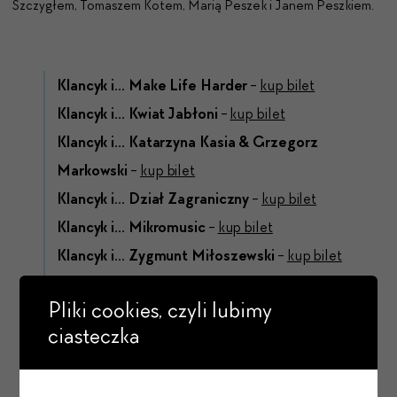
Szczygłem, Tomaszem Kotem, Marią Peszek i Janem Peszkiem.
Klancyk i... Make Life Harder
-
kup bilet
Klancyk i... Kwiat Jabłoni
-
kup bilet
Klancyk i... Katarzyna Kasia & Grzegorz
Markowski
-
kup bilet
Klancyk i... Dział Zagraniczny
-
kup bilet
Klancyk i... Mikromusic
-
kup bilet
Klancyk i... Zygmunt Miłoszewski
-
kup bilet
Klancyk i… Bartłomiej Topa -
kup bilet
Pliki cookies, czyli lubimy
ciasteczka
Klancyk i... Michał Sikorski
-
kup bilet
Klancyk i... Marta Niedźwiecka
-
kup bilet