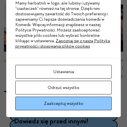
Mamy herbatnik w logo, ale lubimy i używamy
"ciasteczek" również na tej stronie. Dzięki nim
dostosowujemy zawartość do Twoich preferencji i
zapewniamy Ci lepsze doświadczenia komedii w
Komedii. Więcej informacji znajdziesz w naszej
Polityce Prywatności. Możesz zaakceptować
wszystkie pliki cookies lub wybrać konkretne
klikając w ustawienia.
Zapoznaj się z naszą Polityką
prywatności i stosowania plików cookies
wicz
Materiały archiwalne: Klancyk z
Materiał
Marią Peszek i Janem Peszkiem w
Marią P
Ustawienia
Teatrze Komedia
Teatrze
Odrzuć wszystko
Zaakceptuj wszystko
Dowiedz się przed innymi!