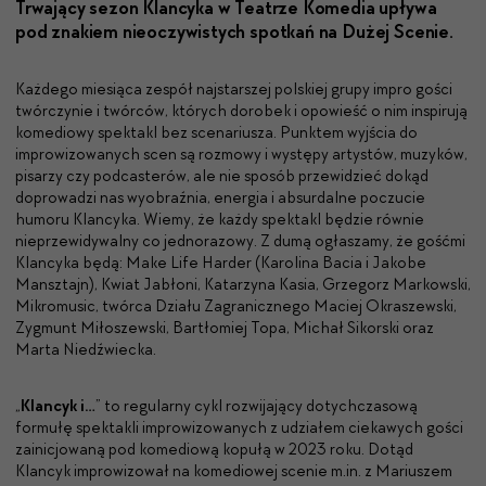
Trwa­ją­cy sezon Klan­cy­ka w Teatrze Kome­dia upły­wa
pod znakiem nieoczy­wistych spotkań na Dużej Sce­nie.
Każdego miesiąca zespół najstarszej polskiej grupy impro gości
twórczynie i twórców, których dorobek i opowieść o nim inspirują
komediowy spektakl bez scenariusza. Punktem wyjścia do
improwizowanych scen są rozmowy i występy artystów, muzyków,
pisarzy czy podcasterów, ale nie sposób przewidzieć dokąd
doprowadzi nas wyobraźnia, energia i absurdalne poczucie
humoru Klancyka. Wiemy, że każdy spektakl będzie równie
nieprzewidywalny co jednorazowy. Z dumą ogłaszamy, że gośćmi
Klancyka będą: Make Life Harder (Karolina Bacia i Jakobe
Mansztajn), Kwiat Jabłoni, Katarzyna Kasia, Grzegorz Markowski,
Mikromusic, twórca Działu Zagranicznego Maciej Okraszewski,
Zygmunt Miłoszewski, Bartłomiej Topa, Michał Sikorski oraz
Marta Niedźwiecka.
„
Klancyk i…
” to regularny cykl rozwijający dotychczasową
formułę spektakli improwizowanych z udziałem ciekawych gości
zainicjowaną pod komediową kopułą w 2023 roku. Dotąd
Klancyk improwizował na komediowej scenie m.in. z Mariuszem