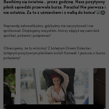
Baw­iliśmy się świet­nie… przez godz­inę. Nasz pozy­ty­wny
piknik sąsiedz­ki prz­er­wała burza. Poraż­ka! Nie pier­wsza i
nie ostat­nia. Za to z uśmiechem i z walką do koń­ca!
Naprawdę żałowalibyśmy, gdybyśmy nie zaryzykowali i nie
spróbowali. Dziękujemy wszystkim, którzy zdążyli się nami dziś
spotkać, pobawić i pośpiewać!
Obiecujemy, że tu wrócimy! Z kolejnym Dniem Dziecka i
kolejnym pozytywnym piknikiem wokół Komedii. I jeszcze ci burzo
pokażemy!