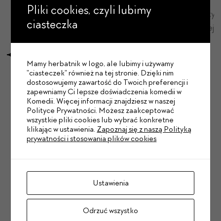
Pliki cookies, czyli lubimy
Pozytywny piknik sąsiedzki | Fot.
Pozytywn
ciasteczka
Maciej Czerski
Maciej C
Mamy herbatnik w logo, ale lubimy i używamy
"ciasteczek" również na tej stronie. Dzięki nim
dostosowujemy zawartość do Twoich preferencji i
zapewniamy Ci lepsze doświadczenia komedii w
Komedii. Więcej informacji znajdziesz w naszej
Dowiedz się przed innymi!
Polityce Prywatności. Możesz zaakceptować
wszystkie pliki cookies lub wybrać konkretne
W newsletterze piszemy z humorem tylko o
klikając w ustawienia.
Zapoznaj się z naszą Polityką
tym, co ważne: rabaty, oferty specjalne,
prywatności i stosowania plików cookies
premiery.
Ustawienia
Odrzuć wszystko
Zapisz się