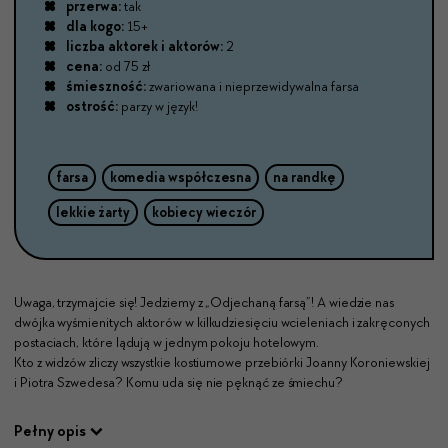
przerwa:
tak
dla kogo:
15+
liczba aktorek i aktorów:
2
cena:
od 75 zł
śmieszność:
zwariowana i nieprzewidywalna farsa
ostrość:
parzy w język!
farsa
komedia współczesna
na randkę
lekkie żarty
kobiecy wieczór
Uwaga, trzymajcie się! Jedziemy z „Odjechaną farsą”! A wiedzie nas
dwójka wyśmienitych aktorów w kilkudziesięciu wcieleniach i zakręconych
postaciach, które lądują w jednym pokoju hotelowym.
Kto z widzów zliczy wszystkie kostiumowe przebiórki Joanny Koroniewskiej
i Piotra Szwedesa? Komu uda się nie pęknąć ze śmiechu?
Pełny opis