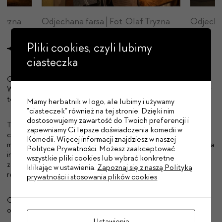
Tryzna
Odjechana farsa | Fot. Olaf Tryzna
Odjechan
Pliki cookies, czyli lubimy
ciasteczka
Czy jeden mały pokoik hotelowy może pomieścić aż 10 osób?
Wszystko wskazuje na to, że owszem, może - szczególnie, jeśli w
te 10 osób wciela się dwójka aktorów!
Mamy herbatnik w logo, ale lubimy i używamy
"ciasteczek" również na tej stronie. Dzięki nim
dostosowujemy zawartość do Twoich preferencji i
Tak więc przez mały średnio przytulny apartament przewija się
zapewniamy Ci lepsze doświadczenia komedii w
cała plejada postaci – od znanego autora poradników
Komedii. Więcej informacji znajdziesz w naszej
małżeńskich i jego nieszczęśliwą, znudzoną żonę, przez senatora
Polityce Prywatności. Możesz zaakceptować
incognito wraz z kochanką, rozśpiewaną i roztańczoną siostrę
wszystkie pliki cookies lub wybrać konkretne
zakonną, wścibskiego boya hotelowego, aż po przebiegłą
klikając w ustawienia.
Zapoznaj się z naszą Polityką
reporterkę miejscowej stacji telewizyjnej.
prywatności i stosowania plików cookies
Chyba nie trzeba dodawać, że większość postaci nie ma pojęcia
o swoim wzajemnym istnieniu!
Ustawienia