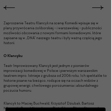
Zaproszenie Teatru Klancyk na scenę Komedii wpisuje się w
plany przywrócenia żoliborskiej - i warszawskiej - publiczności
możliwości obcowania z nowymi formami komediowymi, które
zapisane są w „DNA” naszego teatru i były ważną częścią jego
historii.
O Klancyku
Teatr Improwizowany Klancyk jest jednym z pionierów
improwizacji komediowej w Polsce i pierwszym warszawskim
teatrem impro. Istnieje z grubsza od 2006 roku. Ich spektakle to
historie pisane na bieżąco, rodzące się na oczach widzów z
grupowej energii, chwilowego porozumienia i absurdalnego
poczucia humoru.
Klancyk to Maciej Buchwald, Krzysztof Dziubak, Bartosz
Młynarski, Paweł Najgebauer, Piotr Sikora, Błażej Staryszak,