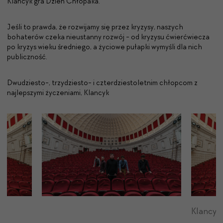
Klancyk gra Dzień Chłopaka.
Jeśli to prawda, że rozwijamy się przez kryzysy, naszych
bohaterów czeka nieustanny rozwój - od kryzysu ćwierćwiecza
po kryzys wieku średniego, a życiowe pułapki wymyśli dla nich
publiczność.
Dwudziesto-, trzydziesto- i czterdziestoletnim chłopcom z
najlepszymi życzeniami, Klancyk
Klancyk