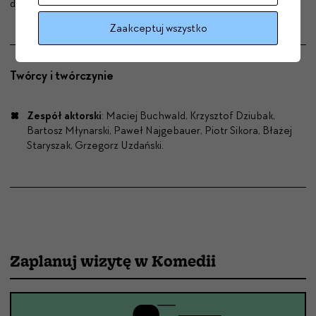
dziennikarze i dziennikarki, pisarki i pisarze.
Zaakceptuj wszystko
Twórcy i twórczynie
Zespół aktorski
: Maciej Buchwald, Krzysztof Dziubak,
Bartosz Młynarski, Paweł Najgebauer, Piotr Sikora, Błażej
Staryszak, Grzegorz Uzdański.
Zaplanuj wizytę w Komedii