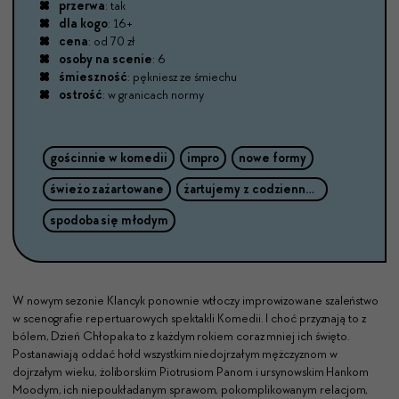
przerwa
: tak
dla kogo
: 16+
cena
: od 70 zł
osoby na scenie
: 6
śmieszność
: pękniesz ze śmiechu
ostrość
: w granicach normy
gościnnie w komedii
impro
nowe formy
świeżo zażartowane
żartujemy z codzienności
spodoba się młodym
W nowym sezonie Klancyk ponownie wtłoczy improwizowane szaleństwo
w scenografie repertuarowych spektakli Komedii. I choć przyznają to z
bólem, Dzień Chłopaka to z każdym rokiem coraz mniej ich święto.
Postanawiają oddać hołd wszystkim niedojrzałym mężczyznom w
dojrzałym wieku, żoliborskim Piotrusiom Panom i ursynowskim Hankom
Moodym, ich niepoukładanym sprawom, pokomplikowanym relacjom,