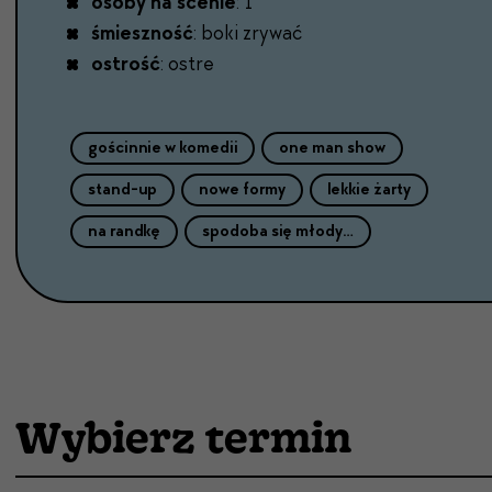
osoby na scenie
: 1
śmieszność
: boki zrywać
ostrość
: ostre
gościnnie w komedii
one man show
stand-up
nowe formy
lekkie żarty
na randkę
spodoba się młodym
Wybierz termin