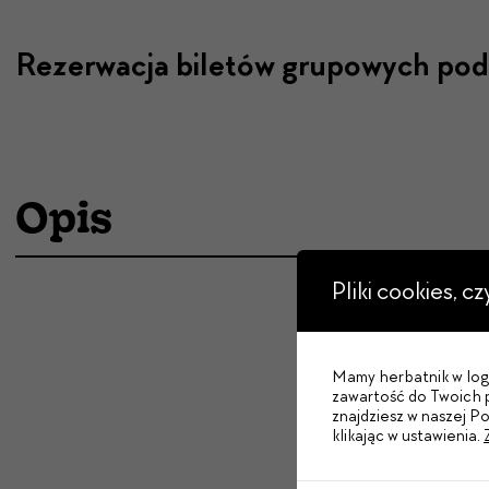
Rezerwacja biletów grupowych pod 
Opis
Pliki cookies, c
Mamy herbatnik w logo
zawartość do Twoich p
znajdziesz w naszej P
klikając w ustawienia.