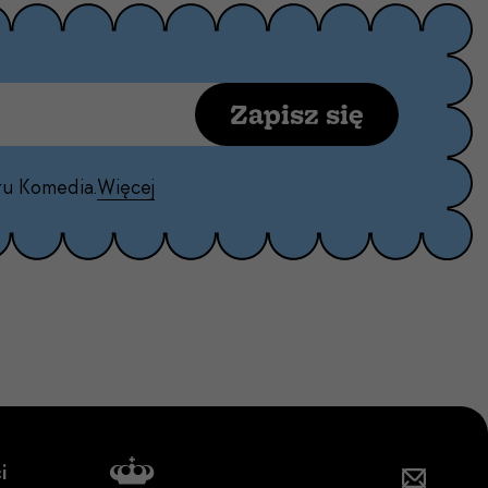
Zapisz się
ru Komedia.
Więcej
i