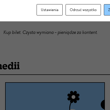
kontent (w roku 2026) - najogólniejsze, ale też naju
Ustawienia
Odrzuć wszystko
Z
nowym programie Ponciarza.
Kup bilet. Czysta wymiana - pieniądze za kontent.
edii