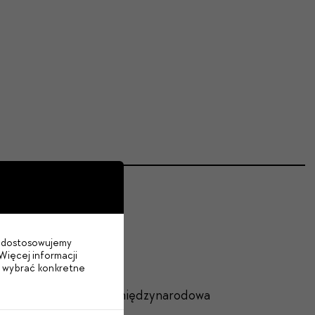
im dostosowujemy
Więcej informacji
b wybrać konkretne
ymi oraz pełnoprawna międzynarodowa