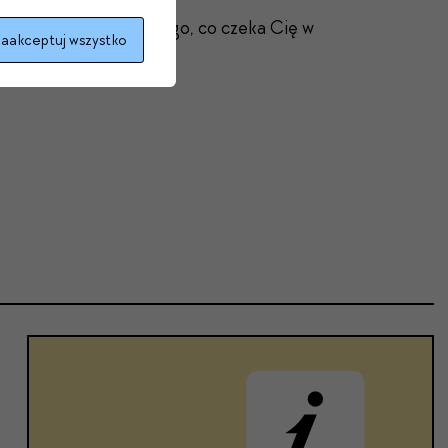
czciwsze określenie tego, co czeka Cię w
aakceptuj wszystko