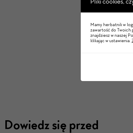
Pliki cookies, c
Mamy herbatnik w logo
zawartość do Twoich p
znajdziesz w naszej P
klikając w ustawienia.
Dowiedz się przed