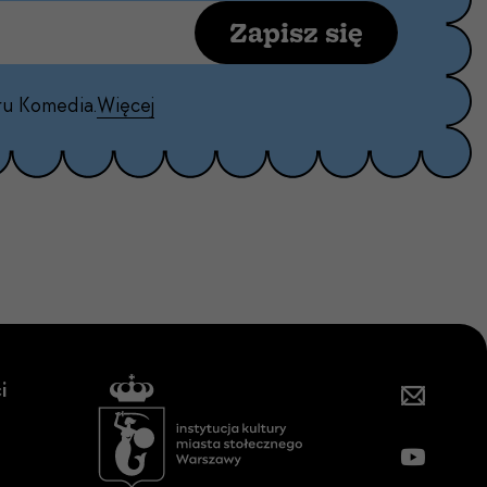
Zapisz się
ru Komedia.
Więcej
i