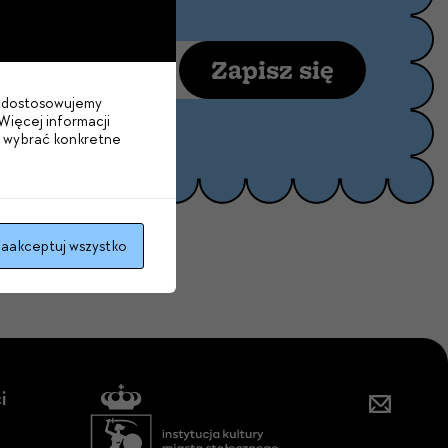
Zapisz się
im dostosowujemy
Więcej informacji
ru Komedia.
Więcej
b wybrać konkretne
aakceptuj wszystko
i