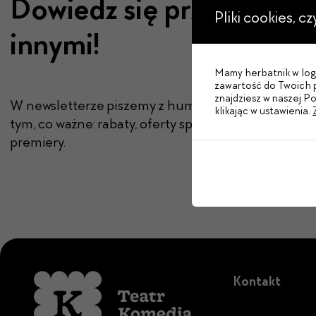
Dowiedz się przed
Pliki cookies, c
innymi!
Mamy herbatnik w logo
zawartość do Twoich p
znajdziesz w naszej P
W newsletterze piszemy z humorem tylko o
klikając w ustawienia.
tym, co ważne: rabaty, oferty specjalne,
premiery.
Kontakt