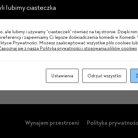
zyli lubimy ciasteczka
, ale lubimy i używamy "ciasteczek" również na tej stronie. Dzięki n
referencji i zapewniamy Ci lepsze doświadczenia komedii w Komedii. 
Wyrażam zgodę na wiadomości od Teat
olityce Prywatności. Możesz zaakceptować wszystkie pliki cookies lu
Zapoznaj się z naszą Polityką prywatności i stosowania plików cookies
Ustawienia
Odrzuć wszystko
Z
Wynajem przestrzeni
Polityka prywatnośc