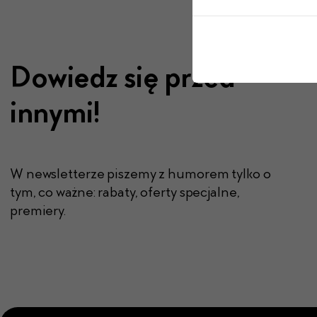
Dowiedz się przed
innymi!
W newsletterze piszemy z humorem tylko o
tym, co ważne: rabaty, oferty specjalne,
premiery.