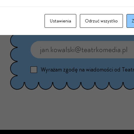
Ustawienia
Odrzuć wszystko
Z
Wyrażam zgodę na wiadomości od Teat