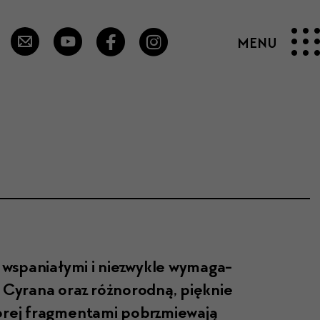
wspani­ały­mi i niezwyk­le wyma­ga­
a Cyrana oraz różnorod­ną, pięknie
rej frag­men­ta­mi pobrzmiewa­ją