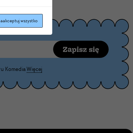
aakceptuj wszystko
Zapisz się
ru Komedia.
Więcej