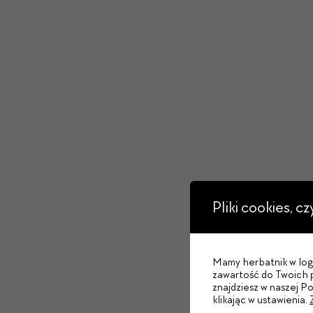
Pliki cookies, c
Mamy herbatnik w logo
zawartość do Twoich p
znajdziesz w naszej P
klikając w ustawienia.