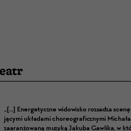
eatr
„[…] Ener­gety­czne wid­owisko rozsadza scenę 
ją­cy­mi układa­mi chore­ograficzny­mi Michał
zaaranżowaną muzyką Jaku­ba Gaw­li­ka, w któ