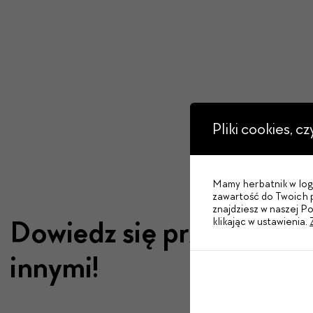
Pliki cookies, c
Mamy herbatnik w logo
zawartość do Twoich p
znajdziesz w naszej P
Dowiedz się przed
klikając w ustawienia.
innymi!