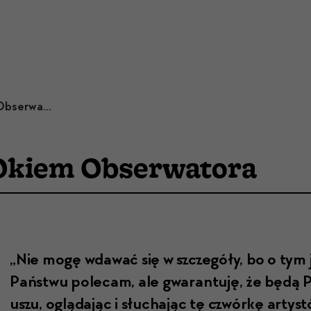
Krzysztof Stopczyk | Okiem Obserwatora
 Okiem Obserwatora
„Nie mogę wdawać się w szczegóły, bo o tym je
Państ­wu pole­cam, ale gwaran­tu­ję, że będą P
uszu, oglą­da­jąc i słucha­jąc tę czwórkę artys­