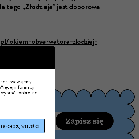
da tego „Złodzie­ja” jest doborowa
.pl/okiem-obserwatora-zlodziej-
im dostosowujemy
Więcej informacji
b wybrać konkretne
Zapisz się
aakceptuj wszystko