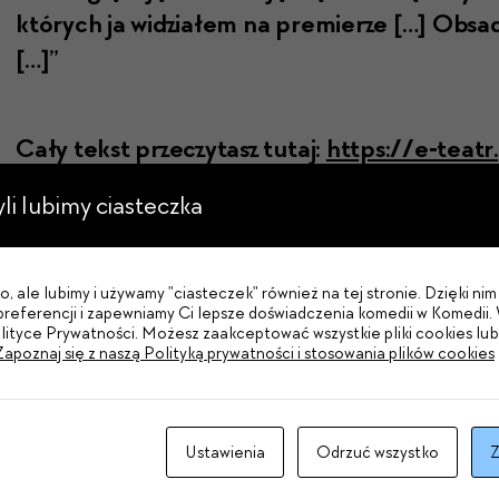
których ja widzi­ałem na pre­mierze […] Obsa­
[…]”
Cały tekst przeczy­tasz tutaj:
https://e‑teatr
53095
zyli lubimy ciasteczka
, ale lubimy i używamy "ciasteczek" również na tej stronie. Dzięki n
referencji i zapewniamy Ci lepsze doświadczenia komedii w Komedii. 
olityce Prywatności. Możesz zaakceptować wszystkie pliki cookies lu
Zapoznaj się z naszą Polityką prywatności i stosowania plików cookies
Ustawienia
Odrzuć wszystko
Z