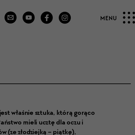
st właśnie sztu­ka, którą gorą­co
ańst­wo mieli ucztę dla oczu i
tów (ze złodziejką – piątkę),