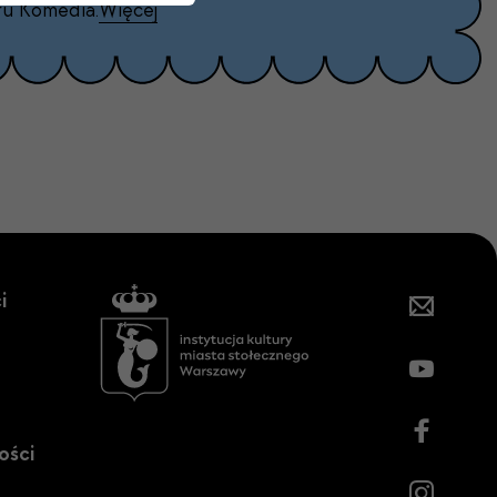
ru Komedia.
Więcej
i
ości