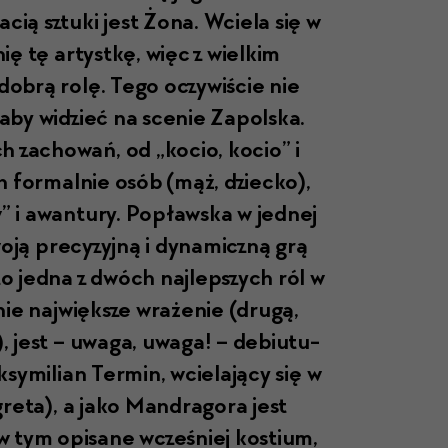
ią sztu­ki jest Żona. Wciela się w
ię tę artys­tkę, więc z wielkim
dobrą rolę. Tego oczy­wiś­cie nie
­by widzieć na sce­nie Zapol­s­ka.
 zachowań, od „kocio, kocio” i
 for­mal­nie osób (mąż, dziecko),
 i awan­tu­ry. Popławska w jed­nej
wo­ją pre­cyzyjną i dynam­iczną grą
 jed­na z dwóch najlep­szych ról w
nie najwięk­sze wraże­nie (drugą,
jest – uwa­ga, uwa­ga! – debi­u­tu­
sy­mil­ian Ter­min, wciela­ją­cy się w
re­ta), a jako Man­drago­ra jest
 w tym opisane wcześniej kostium,