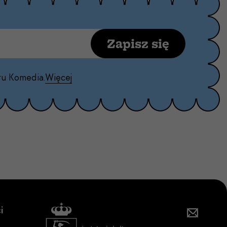
Zapisz się
ru Komedia.
Więcej
i