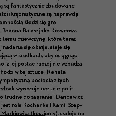
awą są fan­tasty­cznie zbu­dowane
ś­ci iluzjon­isty­czne są naprawdę
m­noś­cią śledzi się grę
 Joan­na Bal­asz jako Kraw­cowa
t temu dziew­czynę, która ter­az
 nadarza się okaz­ja, sta­je się
a­jącą w środ­kach, aby osiągnąć
mo iż jej postać raczej nie wzbudza
chodzi w tej sztuce! Rena­ta
­pa­ty­czną postacią z tych
jed­nak wywołu­je uczu­cie poli­
zo trudne do zagra­nia i Dancewicz
na jest rola Kochanka i Kamil Szep­
ę Markiewicz (kostiumy), sza­le­je na