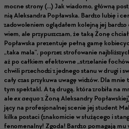
moc­ne strony (…) Jak wiado­mo, główną postac
nią Alek­san­dra Popławska. Bard­zo lubię i cen
zad­owole­niem oglą­dałem kole­jną jej bard­zo 
wiem, ale przy­puszczam, że taką Żonę chci­ała
Popławska prezen­tu­je pełną gamę kobiecych
„taka mala”, poprzez stro­fowanie najbliższych
aż po całkiem efek­towne „strze­lanie fochów”
chwili prze­chodzi z jed­nego stanu w dru­gi i s
cały czas przykuwa uwagę widzów. Dla mnie to
tym spek­takl. A tą drugą, która zro­biła na m
ale
ex aequo
z Żoną Alek­sandry Popławskiej), 
ją­cy na pro­fesjon­al­nej sce­nie jej stu­dent Mak
kil­ka postaci (znakomi­cie w służącego i stan­g
fenom­e­nal­ny! Zgo­da! Bard­zo poma­ga­ją mu