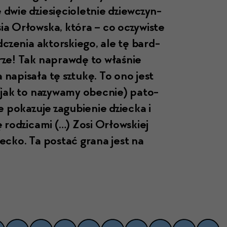
wie dziesię­ci­o­let­nie dziew­czyn­
ia Orłows­ka, która – co oczy­wiste
d­czenia aktorskiego, ale tę bard­
brze! Tak naprawdę to właśnie
 napisała tę sztukę. To ono jest
jak to nazy­wamy obec­nie) pato­
pokazu­je zagu­bi­e­nie dziec­ka i
ę rodzi­ca­mi (…) Zosi Orłowskiej
ziecko. Ta postać grana jest na