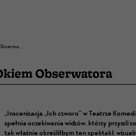
Krzysztof Stopczyk | Okiem Obserwatora
 Okiem Obserwatora
„Insc­eniza­c­ja „Ich czworo” w Teatrze Kome­dia
speł­nia oczeki­wa­nia widzów, którzy przys­zli
tak właśnie określiłbym ten spek­takl: wizual