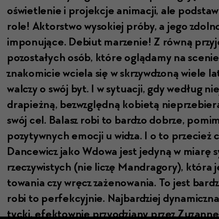
oświ­etle­nie i pro­jekc­je ani­macji, ale pod­st
role! Aktorstwo wysok­iej pró­by, a jego zdol­no
imponu­jące. Debi­ut marze­nie! Z równą przy­je
pozostałych osób, które oglą­damy na sce­nie.
znakomi­cie wciela się w skrzy­wd­zoną wiele la
wal­czy o swój byt. I w sytu­acji, gdy według niej
drapieżną, bezwzględ­ną kobi­etą nieprze­bier­
swój cel. Bal­asz robi to bard­zo dobrze, pomi­
pozy­ty­wnych emocji u widza. I o to prze­cież 
Dancewicz jako Wdowa jest jedyną w miarę sym
rzeczy­wistych (nie liczę Man­drago­ry), która 
towa­nia czy wręcz zażenowa­nia. To jest bard­
robi to per­fek­cyjnie. Najbardziej dynam­icz­
ty­c­ki, efek­town­ie przy­o­dziany przez Zuzan­n