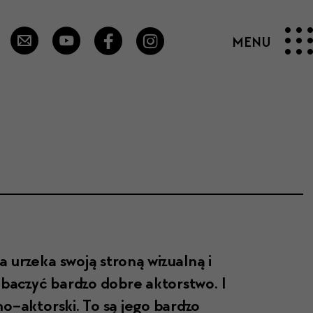
 urze­ka swo­ją stroną wiz­ual­ną i
 zobaczyć bard­zo dobre aktorstwo. I
no–aktorski. To są jego bard­zo