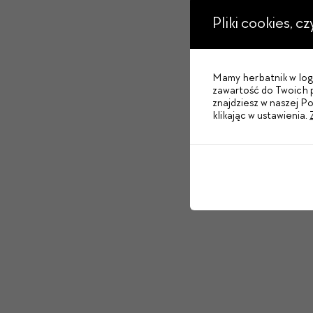
Pliki cookies, c
Mamy herbatnik w logo
zawartość do Twoich p
znajdziesz w naszej P
klikając w ustawienia.