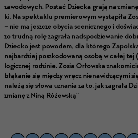
zawodowych. Postać Dziec­ka gra­ją na zmi­anę d
ki. Na spek­tak­lu pre­mierowym wys­tąpiła Zos
– nie ma jeszcze oby­cia scenicznego i doświa
zo trud­ną rolę zagrała nad­spodziewanie do
Dziecko jest powo­dem, dla którego Zapol­s­ka
najbardziej poszkodowaną osobą w całej tej (
log­icznej rodzinie. Zosia Orłows­ka znakomi­cie 
błąkanie się między wręcz nien­aw­idzą­cy­mi si
należą się słowa uzna­nia za to, jak zagrała D
zmi­anę z Niną Różewską”