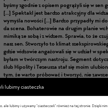
byśmy zgod­nie z opisem pogrążyli się w sen 
[…] Spek­takl jest bard­zo atrak­cyjny dla widza
wymyśla nowoś­ci […] Bard­zo przy­padły mi do g
da sce­na. Bohaterowie na drugim planie wcho
mimiką ze sobą i z widzem. Spraw­ia, to że czu­je
nasz sen. Stworzyło to kli­mat szek­spirowskieg
gdzie wid­zowie angażowali się w udzi­ał w spek
byłam w twór­czym nas­tro­ju. Seg­ment doty­czą
ślub Hipoli­ty i Tezeusza stał się moim ulu­bio
tym, że warto próbować i tworzyć, nie zaws
Chci­ałabym wyróżnić także to, że w tym wątku 
zyli lubimy ciasteczka
teatru, których zwyk­le nie widać. Udzi­ał deko
prowadzi do niezwyk­le ciekawego efek­tu spek­
, ale lubimy i używamy "ciasteczek" również na tej stronie. Dzięki n