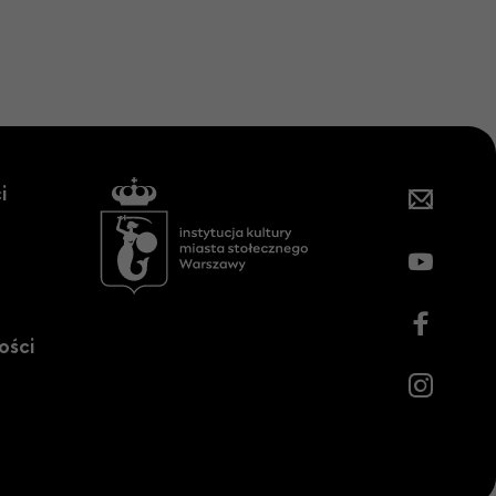
i
ości