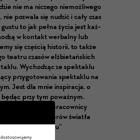
gdzie nie ma niczego niemożli­wego
, nie pozwala się nudz­ić i cały czas
us­tu to jak peł­na życia jest każ­
dzą w kon­takt wer­bal­ny lub
­my się częś­cią his­torii, to także
o teatru cza­sów elż­bi­etańs­kich
­tak­lu. Wychodząc ze spek­tak­lu
­cy przy­go­towa­nia spek­tak­lu na
nym. Jest dla mnie inspirac­ja, o
ze będąc przy tym poważnym.
biorą udzi­ał ci pra­cown­i­cy
­ra­torów i oper­a­torów światła
tak­lu w spek­tak­lu”
im dostosowujemy