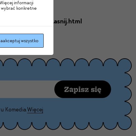
Więcej informacji
b wybrać konkretne
iadz-wygodnie-i-zasnij.html
aakceptuj wszystko
Zapisz się
ru Komedia.
Więcej