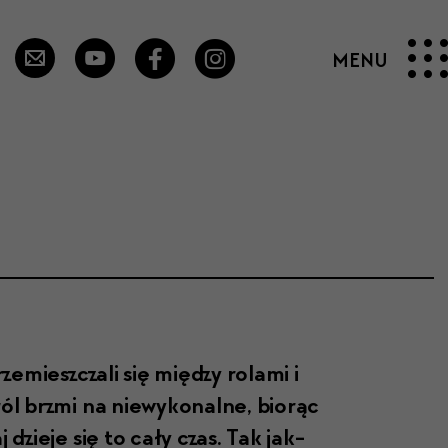
zemieszcza­li się między rola­mi i
ról brz­mi na niewykon­alne, biorąc
dzieje się to cały czas. Tak jak­