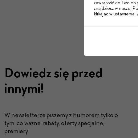
zawartość do Twoich p
znajdziesz w naszej P
klikając w ustawienia.
Dowiedz się przed
innymi!
W newsletterze piszemy z humorem tylko o
tym, co ważne: rabaty, oferty specjalne,
premiery.