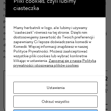
Pliki cookies, czyli lubimy
Marii Czubaszek. Tym razem Maria powraca nie jako osobowość
ciasteczka
telewizyjna, ale współgospodyni wyjątkowej audycji. Do jej
radiowego studia przychodzą kolejni słuchacze i „goście
programu” – kobiety i mężczyźni stawiający czoła samotności,
miłosnym potknięciom, starzeniu się, presji spełniania cudzych
Mamy herbatnik w logo, ale lubimy i używamy
"ciasteczek" również na tej stronie. Dzięki nim
oczekiwań. Każda historia może być pretekstem do błyskotliwej
dostosowujemy zawartość do Twoich preferencji i
rozmowy, nieoczywistej puenty i spojrzenia na własne życie z
zapewniamy Ci lepsze doświadczenia komedii w
dystansem. Dowcip, ironia i piosenki przeplatają się z refleksją
Komedii. Więcej informacji znajdziesz w naszej
nad tym, jak współczesny człowiek gubi wewnętrzny głos wśród
Polityce Prywatności. Możesz zaakceptować
wszystkie pliki cookies lub wybrać konkretne
nakazów, kompleksów i społecznych ról.
klikając w ustawienia.
Zapoznaj się z naszą Polityką
prywatności i stosowania plików cookies
24.10.26
25.10.26
19.11.26
20
sobota
niedziela
czwartek
piąt
Ustawienia
18:00
17:00
19:30
19
Odrzuć wszystko