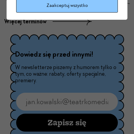
Zaakceptuj wszystko
Więcej terminów
Dowiedz się przed innymi!
W newsletterze piszemy z humorem tylko o
tym, co ważne: rabaty, oferty specjalne,
premiery.
Zapisz się