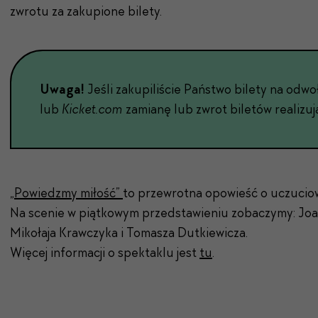
zwrotu za zakupione bilety.
Uwa­ga!
Jeśli zakupil­iś­cie Państ­wo bile­ty na odw
lub
Kicket.com
zami­anę lub zwrot biletów real­izu­ją
„Powiedzmy miłość”
to przewrotna opowieść o uczucio
Na scenie w piątkowym przedstawieniu zobaczymy: Joa
Mikołaja Krawczyka i Tomasza Dutkiewicza.
Więcej informacji o spektaklu jest
tu
.