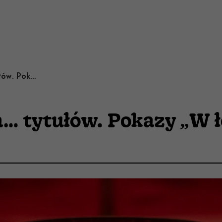
Nieoczekiwana zmiana… tytułów. Pokazy „W łóżku z rabusiem” odwołane
… tytułów. Pokazy „W ł