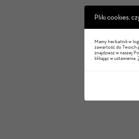
Pliki cookies, c
Mamy herbatnik w logo
zawartość do Twoich p
znajdziesz w naszej P
klikając w ustawienia.