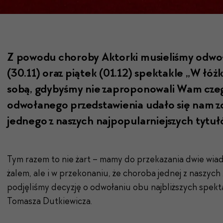
Z powodu choro­by Aktor­ki musieliśmy odw
(30.11) oraz piątek (01.12) spek­tak­le „W łóż
sobą, gdy­byśmy nie zapro­ponowali Wam czego
odwołanego przed­staw­ienia udało się nam z
jed­nego z naszych najpop­u­larniejszych tyt
Tym razem to nie żart – mamy do przekazania dwie wiadom
żalem,
ale i w przekonaniu, że choroba jednej z naszyc
podjęliśmy decyzję o
odwołaniu obu najbliższych spekta
Tomasza Dutkiewicza.