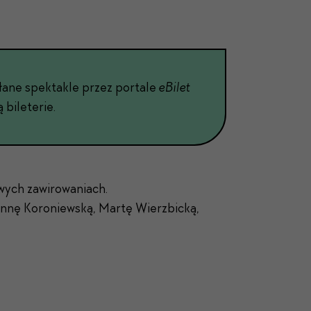
ołane spek­tak­le przez por­tale
eBilet
 bile­terie.
wych zawirowaniach.
nnę Koroniewską, Martę Wierzbicką,