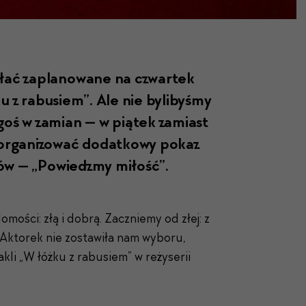
ołać zaplanowane na czwartek
ku z rabus­iem”. Ale nie bylibyśmy
ś w zami­an — w piątek zami­ast
or­ga­ni­zować dodatkowy pokaz
ułów — „Powiedzmy miłość”.
ości: złą i dobrą. Zaczniemy od złej: z
h Aktorek nie zostawiła nam wyboru,
kli „W łóżku z rabusiem” w reżyserii