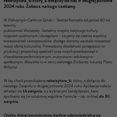
rekwizytora_ki który_a dołączy do nas w drugiej połowie
2024 roku. Zobacz na kogo czekamy.
W Północnym Centrum Sztuki – Teatrze Komedia od ponad 60 lat
bawimy
publiczność Warszawy. Jesteśmy miejską instytucją kultury,
miejscem publicznym i dostępnym – czujemy się częścią wspólną
warszawianek i warszawiaków, dlatego staramy się stale rozszerzać
naszą ofertę kulturalną. Prowadzimy działalność polegającą na
produkcji i prezentacji spektakli oraz innych przedsięwzięć o
charakterze performatywnym, muzycznym i edukacyjno-
społecznym. Wszystko to w sercu zielonego Żoliborza, tuż przy Placu
Wilsona.
W tej chwili poszukujemy
rekwizytora_ki
, który_a dołączy do
naszego Zespołu w drugiej połowie 2024 roku. Aplikacje należy
składać do
16 sierpnia
, a z wybranymi kandydatami_kami
spotkamy się (w ustalonej wspólnie formule – np. online)
do 30
sierpnia
.
Osoba, której poszukujemy, będzie odpowiedzialna za: