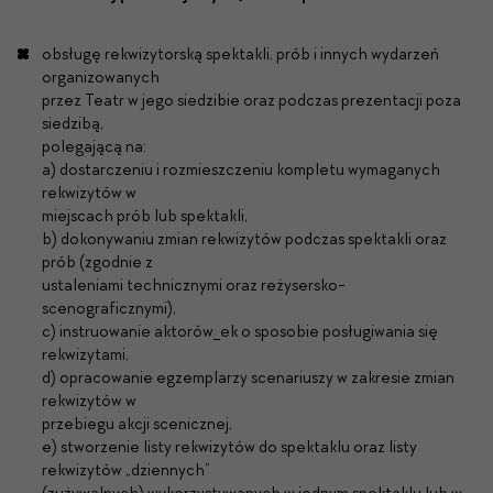
obsługę rekwizytorską spektakli, prób i innych wydarzeń
organizowanych
przez Teatr w jego siedzibie oraz podczas prezentacji poza
siedzibą,
polegającą na:
a) dostarczeniu i rozmieszczeniu kompletu wymaganych
rekwizytów w
miejscach prób lub spektakli,
b) dokonywaniu zmian rekwizytów podczas spektakli oraz
prób (zgodnie z
ustaleniami technicznymi oraz reżysersko-
scenograficznymi),
c) instruowanie aktorów_ek o sposobie posługiwania się
rekwizytami,
d) opracowanie egzemplarzy scenariuszy w zakresie zmian
rekwizytów w
przebiegu akcji scenicznej,
e) stworzenie listy rekwizytów do spektaklu oraz listy
rekwizytów „dziennych”
(zużywalnych) wykorzystywanych w jednym spektaklu lub w