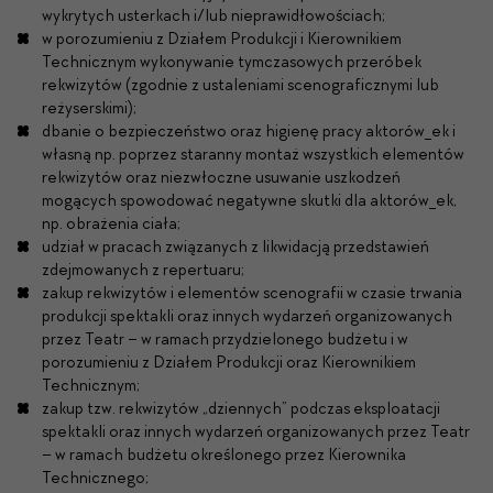
wykrytych usterkach i/lub nieprawidłowościach;
w porozumieniu z Działem Produkcji i Kierownikiem
Technicznym wykonywanie tymczasowych przeróbek
rekwizytów (zgodnie z ustaleniami scenograficznymi lub
reżyserskimi);
dbanie o bezpieczeństwo oraz higienę pracy aktorów_ek i
własną np. poprzez staranny montaż wszystkich elementów
rekwizytów oraz niezwłoczne usuwanie uszkodzeń
mogących spowodować negatywne skutki dla aktorów_ek,
np. obrażenia ciała;
udział w pracach związanych z likwidacją przedstawień
zdejmowanych z repertuaru;
zakup rekwizytów i elementów scenografii w czasie trwania
produkcji spektakli oraz innych wydarzeń organizowanych
przez Teatr – w ramach przydzielonego budżetu i w
porozumieniu z Działem Produkcji oraz Kierownikiem
Technicznym;
zakup tzw. rekwizytów „dziennych” podczas eksploatacji
spektakli oraz innych wydarzeń organizowanych przez Teatr
– w ramach budżetu określonego przez Kierownika
Technicznego;