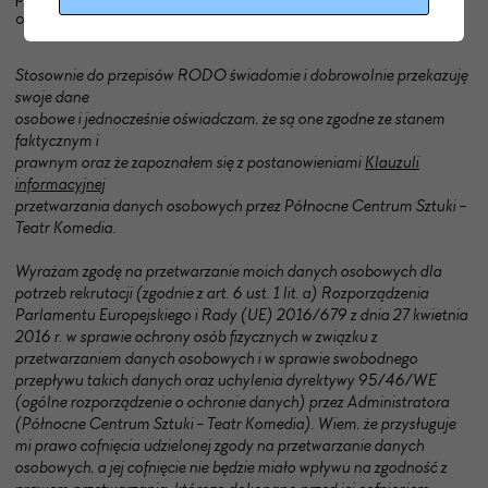
osobowych o treści:
Stosownie do przepisów RODO świadomie i dobrowolnie przekazuję
swoje dane
osobowe i jednocześnie oświadczam, że są one zgodne ze stanem
faktycznym i
prawnym oraz że zapoznałem się z postanowieniami
Klauzuli
informacyjnej
przetwarzania danych osobowych przez Północne Centrum Sztuki -
Teatr Komedia.
Wyrażam zgodę na przetwarzanie moich danych osobowych dla
potrzeb rekrutacji
(zgodnie z art. 6 ust. 1 lit. a) Rozporządzenia
Parlamentu Europejskiego i Rady (UE)
2016/679 z dnia 27 kwietnia
2016 r. w sprawie ochrony osób fizycznych w związku z
przetwarzaniem danych osobowych i w sprawie swobodnego
przepływu takich
danych oraz uchylenia dyrektywy 95/46/WE
(ogólne rozporządzenie o ochronie
danych) przez Administratora
(Północne Centrum Sztuki - Teatr Komedia). Wiem, że
przysługuje
mi prawo cofnięcia udzielonej zgody na przetwarzanie danych
osobowych, a jej cofnięcie nie będzie miało wpływu na zgodność z