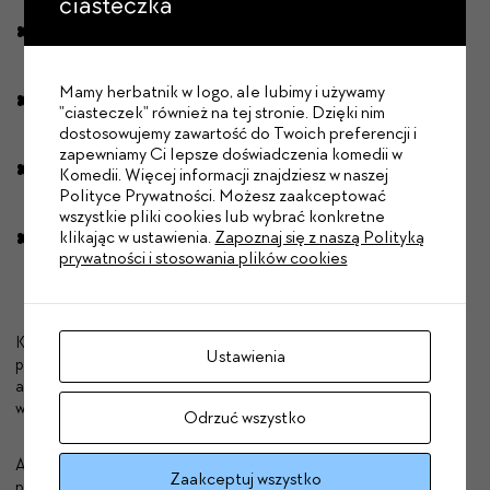
ciasteczka
stabilne warunki zatrudnienia w wymiarze 1/1 etatu oraz
pierwszą umowę na
czas określony;
Mamy herbatnik w logo, ale lubimy i używamy
wynagrodzenie w wysokości 6000 – 7000 zł brutto (w
"ciasteczek" również na tej stronie. Dzięki nim
zależności od
dostosowujemy zawartość do Twoich preferencji i
dotychczasowego doświadczenia i stażu pracy);
zapewniamy Ci lepsze doświadczenia komedii w
wdrożenie do zadań na stanowisku pracy oraz możliwość
Komedii. Więcej informacji znajdziesz w naszej
podnoszenia
Polityce Prywatności. Możesz zaakceptować
wszystkie pliki cookies lub wybrać konkretne
kwalifikacji, m.in. poprzez udział w szkoleniach i stażach;
klikając w ustawienia.
Zapoznaj się z naszą Polityką
wsparcie oraz możliwość wspólnego budowania przyjaznej
prywatności i stosowania plików cookies
atmosfery i
wysokiej kultury pracy.
Kandydatów_ki prosimy o przesyłanie aplikacji (CV) w języku
Ustawienia
polskim na
adres:
rekrutacja@teatrkomedia.pl
podając w tytule
wiadomości:
„Rekwizytor_ka
w Teatrze Komedia”
.
Odrzuć wszystko
Aplikacja musi zawierać oświadczenia i zgody dotyczące
Zaakceptuj wszystko
przetwarzania danych