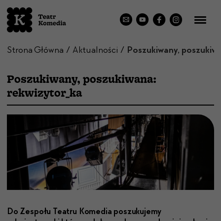
Strona Główna
Aktualności
Poszukiwany, poszukiwana:
rekwizytor_ka
Do Zespołu Teatru Kome­dia poszuku­je­my