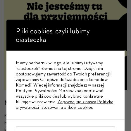
Pliki cookies, czyli lubimy
ciasteczka
Mamy herbatnik w logo, ale lubimy i używamy
"ciasteczek" również na tej stronie. Dzięki nim
dostosowujemy zawartość do Twoich preferencji i
zapewniamy Ci lepsze doświadczenia komedii w
Komedii. Więcej informacji znajdziesz w naszej
Polityce Prywatności. Możesz zaakceptować
wszystkie pliki cookies lub wybrać konkretne
Nie jesteśmy tu dla przyjemności
klikając w ustawienia.
Zapoznaj się z naszą Polityką
prywatności i stosowania plików cookies
Knut jest pisarzem. Albo raczej Knut był pisarzem, napisał
bowiem jedną znaną powieść 20 lat temu. Większość osób
kojarzy go jednak jako autora popularnej serii książek o Szymku-