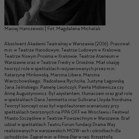
Maciej Hanczewski | Fot. Magdalena Michalak
Absolwent Akademii Teatralnej w Warszawie (2016). Pracował
m.in. w Teatrze Narodowym, Teatrze Ludowym w Krakowie,
Teatrze Nowym Proxima w Krakowie, Teatrze Ateneum w
Warszawie oraz w Teatrze Fredry w Gnieźnie. Miał okazję
tworzyć role w spektaklach reżyserowanych przez m.in.:
Katarzynę Minkowską, Marcina Libera, Marcina
Wierzchowskiego, Radosława Rychcika, Justynę Łagowską,
Jana Jelińskiego, Pamelę Leończyk, Pawła Miśkiewicza czy
Annę Augustynowicz. Był asystentem, tłumaczem oraz grał role
w spektaklach Dana Jemmetta oraz Sullivana Lloyda Nordruma.
Tworzył koncept oraz był współautorem scenariuszy przy
spektaklach tworzonych na PPA OFF we Wrocławiu i Festiwal
Miasto Szczęśliwe w Teatrze Powszechnym w Warszawie. Brał
udział w spektaklach Teatru Forum fundacji Drama Way
realizowanych w warszawskich MOW-ach i ośrodkach dla
uchodźców. Zagrał m.in. w filmie
Eter
w reż. Krzysztofa